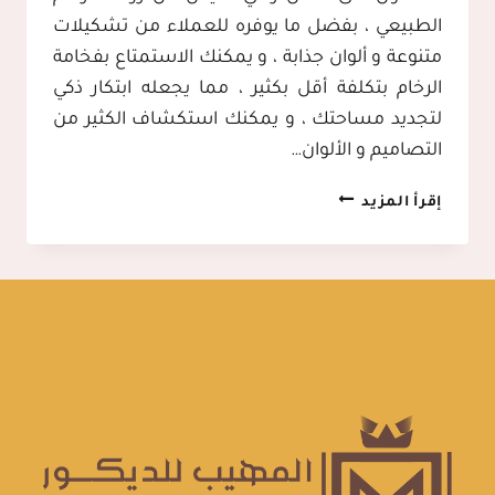
الطبيعي ، بفضل ما يوفره للعملاء من تشكيلات
متنوعة و ألوان جذابة ، و يمكنك الاستمتاع بفخامة
الرخام بتكلفة أقل بكثير ، مما يجعله ابتكار ذكي
لتجديد مساحتك ، و يمكنك استكشاف الكثير من
التصاميم و الألوان…
معلم
إقرأ المزيد
تركيب
بديل
الرخام
الرياض
ت:
0503756650
بديل
الرخام
للصالات
بالرياض