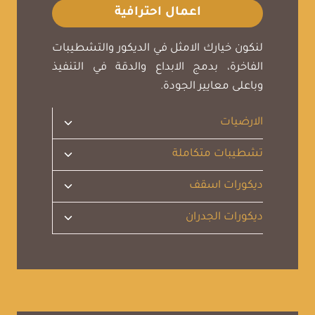
اعمال احترافية
لنكون خيارك الامثل في الديكور والتشطيبات
الفاخرة، بدمج الابداع والدقة في التنفيذ
وباعلى معايير الجودة.
تبديل
الارضيات
القائمة
الفرعية
تبديل
تشطيبات متكاملة
القائمة
الفرعية
تبديل
ديكورات اسقف
القائمة
الفرعية
تبديل
ديكورات الجدران
القائمة
الفرعية