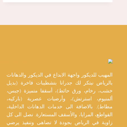
جبس
الرياض،
سقف
مستعار
جبس
مصمم
باشكال
ديكورات
جبس
حديثه
الرياض
المهيب للديكور واجهة الابداع في الديكور والدهانات
بالرياض نبتكر لك جدرانا بتشطيبات فاخرة (بديل
خشب، رخام، ورق حائط)، أسقفا متميزة (جبس،
ألمنيوم، استرتش)، وأرضيات عصرية (باركيه،
مطاط). بالاضافة الى خدمات الدهانات الداخلية،
القواطع، المرايا، والأسقف المستعارة. نصل الى كل
زاوية في الرياض بجودة لا تضاهى وتنفيذ يرضي