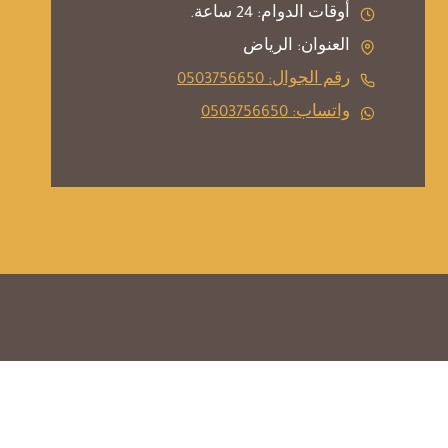
أوقات الدوام: 24 ساعة.
العنوان: الرياض
رقم الجوال: 0503756650
واتساب: 0503756650