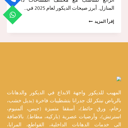
الرائع للتناسب مع مختلف المساحات داخل
المنازل. أبرز صيحات الديكور لعام 2025 في…
احدث
إقرأ المزيد
صيحات
الديكور
في
الرياض,
تصميم
ديكور
داخلي
عصري
المهيب للديكور واجهة الابداع في الديكور والدهانات
بالرياض نبتكر لك جدرانا بتشطيبات فاخرة (بديل خشب،
رخام، ورق حائط)، أسقفا متميزة (جبس، ألمنيوم،
استرتش)، وأرضيات عصرية (باركيه، مطاط). بالاضافة
الى خدمات الدهانات الداخلية، القواطع، المرايا،