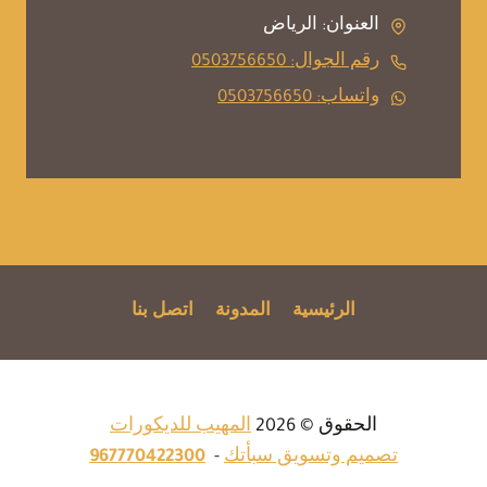
العنوان: الرياض
رقم الجوال: 0503756650
واتساب: 0503756650
الرئيسية
المدونة
اتصل بنا
الحقوق © 2026
المهيب للديكورات
تصميم وتسويق سبأتك
-
967770422300