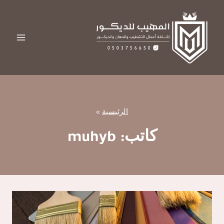
لتجاوز
لى
لمحتوى
الرئيسية
»
كاتب: muhyb